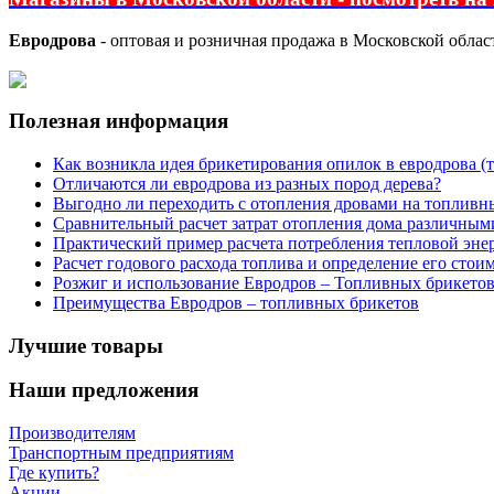
Евродрова
- оптовая и розничная продажа в Московской облас
Полезная информация
Как возникла идея брикетирования опилок в евродрова (
Отличаются ли евродрова из разных пород дерева?
Выгодно ли переходить с отопления дровами на топливны
Сравнительный расчет затрат отопления дома различным
Практический пример расчета потребления тепловой энер
Расчет годового расхода топлива и определение его сто
Розжиг и использование Евродров – Топливных брикето
Преимущества Евродров – топливных брикетов
Лучшие товары
Наши предложения
Производителям
Транспортным предприятиям
Где купить?
Акции