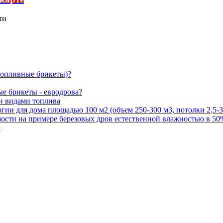
ти
топливные брикеты)?
е брикеты - евродрова?
и видами топлива
гии для дома площадью 100 м2 (объем 250-300 м3, потолки 2,5-3
имости на примере березовых дров естественной влажностью в 50
в