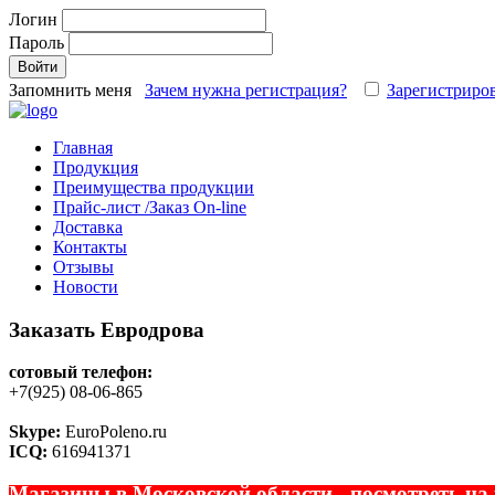
Логин
Пароль
Запомнить меня
Зачем нужна регистрация?
Зарегистриров
Главная
Продукция
Преимущества продукции
Прайс-лист /Заказ On-line
Доставка
Контакты
Отзывы
Новости
Заказать Евродрова
сотовый телефон:
+7(925) 08-06-865
Skype:
EuroPoleno.ru
ICQ:
616941371
Магазины в Московской области - посмотреть на